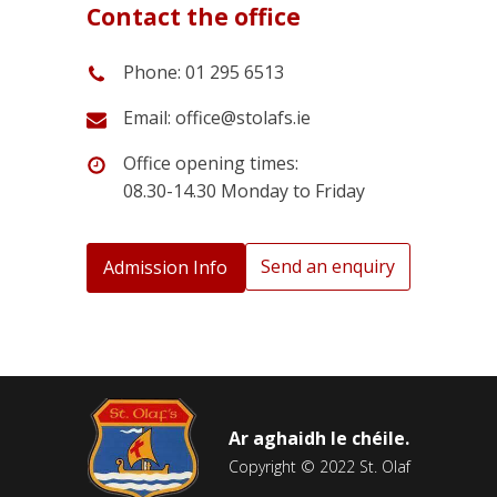
Contact the office
Phone: 01 295 6513
Email: office@stolafs.ie
Office opening times:
08.30-14.30 Monday to Friday
Send an enquiry
Admission Info
Ar aghaidh le chéile.
Copyright © 2022 St. Olaf