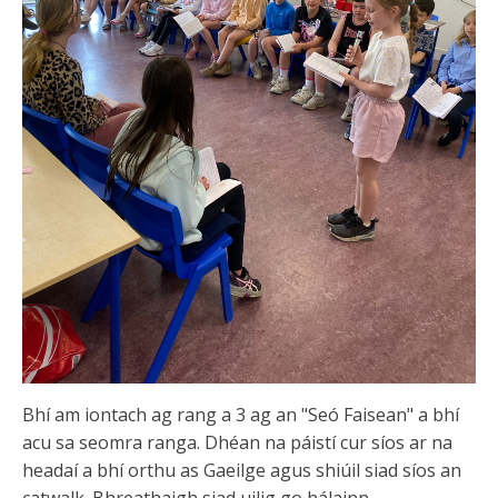
Bhí am iontach ag rang a 3 ag an "Seó Faisean" a bhí
acu sa seomra ranga. Dhéan na páistí cur síos ar na
headaí a bhí orthu as Gaeilge agus shiúil siad síos an
catwalk. Bhreathaigh siad uilig go hálainn.